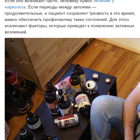
Если оно возникает часто, человеку нужно
лечение у
нарколога
. Если периоды между запоями —
продолжительные, и пациент сохраняет трезвость в это время,
важно обеспечить профилактику таких состояний. Для этого
исключают факторы, которые приводят к появлению затяжных
возлияний.