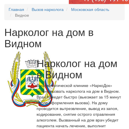
Главная
Вызов нарколога
Московская область
Видное
Нарколог на дом в
Видном
Нарколог на дом
в Видном
В наркологической клинике «НаркоДок»
можно вызвать нарколога на дом в Видном.
Врач приедет быстро (выезжает за 15 минут
после оформления вызова). На дому
проводится вытрезвление, вывод из запоя,
кодирование, снятие острого отравления
алкоголем. Вызванный на дом врач убедит
пациента начать лечение, выполнит