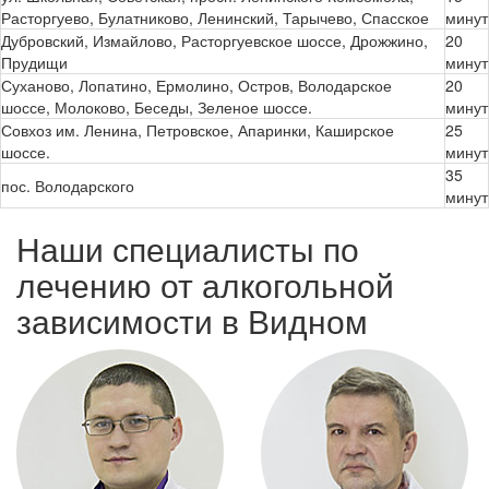
Расторгуево, Булатниково, Ленинский, Тарычево, Спасское
минут
Дубровский, Измайлово, Расторгуевское шоссе, Дрожжино,
20
Прудищи
минут
Суханово, Лопатино, Ермолино, Остров, Володарское
20
шоссе, Молоково, Беседы, Зеленое шоссе.
минут
Совхоз им. Ленина, Петровское, Апаринки, Каширское
25
шоссе.
минут
35
пос. Володарского
минут
Наши специалисты по
лечению от алкогольной
зависимости в Видном