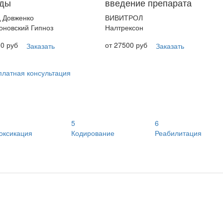
оды
введение препарата
 Довженко
ВИВИТРОЛ
оновский Гипноз
Налтрексон
00 руб
от 27500 руб
Заказать
Заказать
платная консультация
5
6
оксикация
Кодирование
Реабилитация