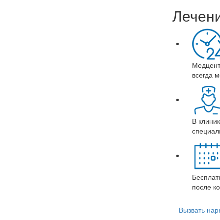
Лечени
Медцентр
всегда 
В клини
специал
Бесплат
после к
Вызвать нар