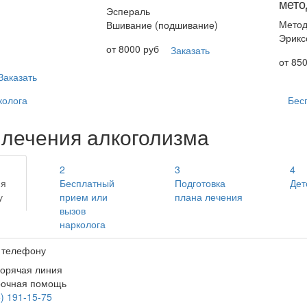
мет
Эспераль
Метод
Вшивание (подшивание)
Эрикс
от 8000 руб
Заказать
от 85
Заказать
колога
Бес
лечения алкоголизма
2
3
4
ия
Бесплатный
Подготовка
Дет
у
прием или
плана лечения
вызов
нарколога
 телефону
горячая линия
рочная помощь
) 191-15-75