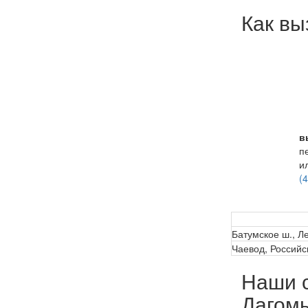
Как вы
в
п
и
(
Батумское ш., Л
Чаевод, Российс
Наши с
Дагом