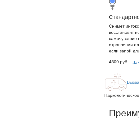
Стандартн
Снимет инток
восстановит 
самочувствие 
отравлении ал
если запой дли
4500 руб
За
Вызва
Наркологическое
Преим