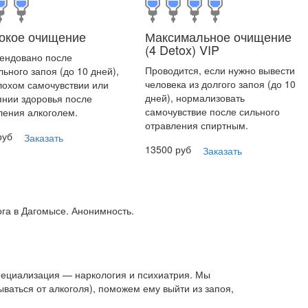
окое очищение
Максимальное очищение
(4 Detox)
VIP
ендовано после
Проводится, если нужно вывести
льного запоя (до 10 дней),
человека из долгого запоя (до 10
лохом самочувствии или
дней), нормализовать
янии здоровья после
самочувствие после сильного
ления алкоголем.
отравления спиртным.
руб
Заказать
13500 руб
Заказать
ога в Дагомысе. Анонимность.
пециализация — наркология и психиатрия. Мы
ываться от алкоголя), поможем ему выйти из запоя,