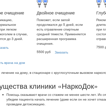
ое очищение
Двойное очищение
Глуб
сикацию,
Поможет, если запой
Реком
нормальное
продолжался до 5 дней, если
длите
при легком
есть отравление спиртным
при п
коголем в случае,
средней тяжести. Применяется
состо
тся до 3 дней.
расширенная программа
отрав
очищения.
7500 
казать
5500 руб
Заказать
ть врача на дом
 лечение на дому, в стационаре с круглосуточным вызовом наркол
ущества клиники «НаркоДок»
Помощь оказывают врачи со стажем не менее шести лет. Их с
убедим пациента начать лечение (даже если он не хочет отказ
проведем детоксикацию.