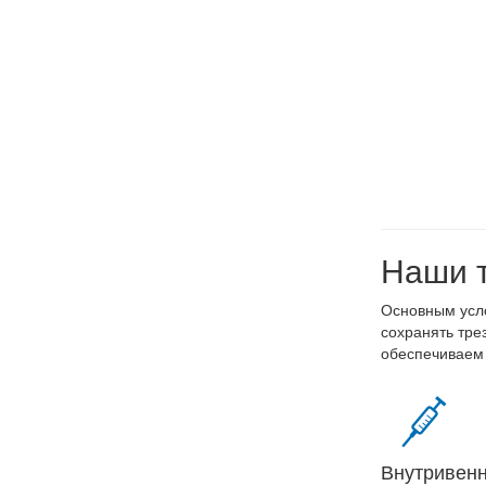
Наши т
Основным усло
сохранять тре
обеспечиваем 
Внутривен