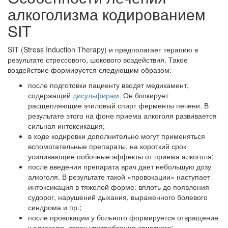
алкоголизма кодированием
SIT
SIT (Stress Induction Therapy) и предполагает терапию в
результате стрессового, шокового воздействия. Такое
воздействие формируется следующим образом:
после подготовки пациенту вводят медикамент,
содержащий
дисульфирам
. Он блокирует
расщепляющие этиловый спирт ферменты печени. В
результате этого на фоне приема алкоголя развивается
сильная интоксикация;
в ходе кодировки дополнительно могут применяться
вспомогательные препараты, на короткий срок
усиливающие побочные эффекты от приема алкоголя;
после введения препарата врач дает небольшую дозу
алкоголя. В результате такой «провокации» наступает
интоксикация в тяжелой форме: вплоть до появления
судорог, нарушений дыхания, выраженного болевого
синдрома и пр.;
после провокации у больного формируется отвращение
к алкоголю, страх употребления спиртного;