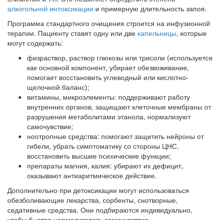
алкогольной интоксикации
и примерную длительность запоя.
Программа стандартного очищения строится на инфузионной
терапии. Пациенту ставят одну или две
капельницы
, которые
могут содержать:
физраствор, раствор глюкозы или трисоли (используется
как основной компонент, убирает обезвоживание,
помогает восстановить углеводный или кислотно-
щелочной баланс);
витамины, микроэлементы: поддерживают работу
внутренних органов, защищают клеточные мембраны от
разрушения метаболитами этанола, нормализуют
самочувствие;
ноотропные средства: помогают защитить нейроны от
гибели, убрать симптоматику со стороны ЦНС,
восстановить высшие психические функции;
препараты магния, калия: убирают их дефицит,
оказывают антиаритмическое действие.
Дополнительно при детоксикации могут использоваться
обезболивающие лекарства, сорбенты, снотворные,
седативные средства. Они подбираются индивидуально,
чтобы быстро нормализовать самочувствие.