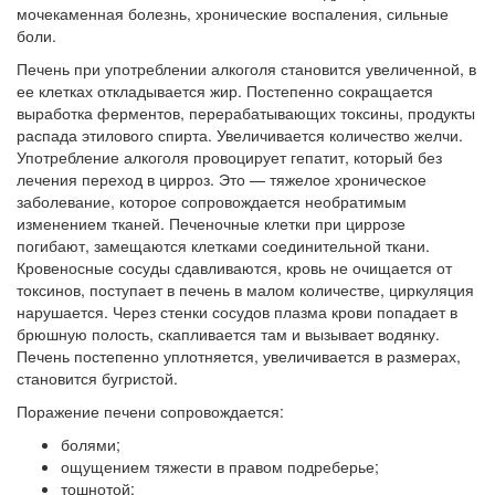
мочекаменная болезнь, хронические воспаления, сильные
боли.
Печень при употреблении алкоголя становится увеличенной, в
ее клетках откладывается жир. Постепенно сокращается
выработка ферментов, перерабатывающих токсины, продукты
распада этилового спирта. Увеличивается количество желчи.
Употребление алкоголя провоцирует гепатит, который без
лечения переход в цирроз. Это — тяжелое хроническое
заболевание, которое сопровождается необратимым
изменением тканей. Печеночные клетки при циррозе
погибают, замещаются клетками соединительной ткани.
Кровеносные сосуды сдавливаются, кровь не очищается от
токсинов, поступает в печень в малом количестве, циркуляция
нарушается. Через стенки сосудов плазма крови попадает в
брюшную полость, скапливается там и вызывает водянку.
Печень постепенно уплотняется, увеличивается в размерах,
становится бугристой.
Поражение печени сопровождается:
болями;
ощущением тяжести в правом подреберье;
тошнотой;